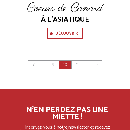
Coeurs de Canard
À L'ASIATIQUE
DÉCOUVRIR
Pagination
…
9
10
11
…
Page
Page
Page
courante
N'EN PERDEZ PAS UNE
MIETTE !
Inscrivez-vous à notre newsletter et recevez