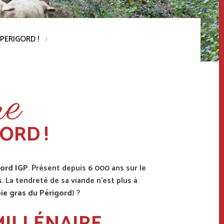
PERIGORD !
re
ORD !
gord IGP
. Présent depuis 6 000 ans sur le
s
. La tendreté de sa viande n’est plus à
ie gras du Périgord
) ?