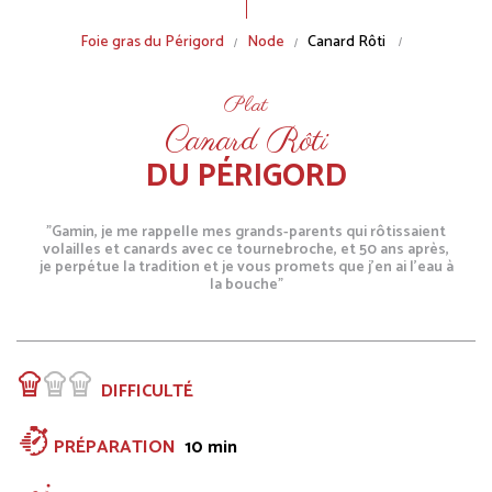
Breadcrumb
Foie gras du Périgord
Node
Canard Rôti
Plat
Canard Rôti
DU PÉRIGORD
"Gamin, je me rappelle mes grands-parents qui rôtissaient
volailles et canards avec ce tournebroche, et 50 ans après,
je perpétue la tradition et je vous promets que j’en ai l’eau à
la bouche"
DIFFICULTÉ
PRÉPARATION
10 min