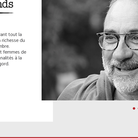
ant tout la
a richesse du
mbre.
 et femmes de
nalités à la
gord.