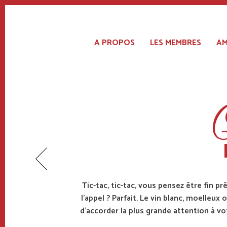
Main
navigation
A PROPOS
LES MEMBRES
AM
Aller
au
contenu
principal
Q
Tic-tac, tic-tac, vous pensez être fin pr
l’appel ? Parfait. Le vin blanc, moelleux 
d’accorder la plus grande attention à v