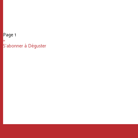
Pagination
Page 1
Page
››
suivante
S'abonner à Déguster