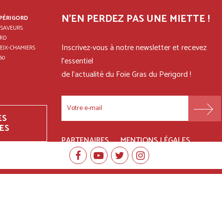
N'EN PERDEZ PAS UNE MIETTE !
 PÉRIGORD
 SAVEURS
RD
Inscrivez-vous à notre newsletter et recevez
EIX-CHAMIERS
60
l'essentiel
de l'actualité du Foie Gras du Perigord !
ES
ES
FOOTER
PARTENAIRES
MENTIONS LÉGALES
MENU
NGEZ AU MOINS CINQ FRUITS ET LÉGUMES PAR JOUR. PLUS D'INFOS SUR
W