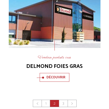
Vendeur produits crus
DELMOND FOIES GRAS
DÉCOUVRIR
Pagination
1
2
3
Page
Page
Page