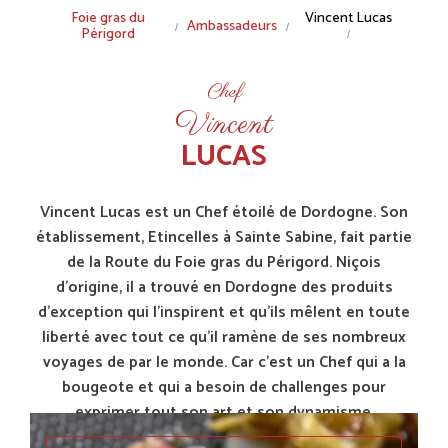
Fil
Foie gras du
Vincent Lucas
Ambassadeurs
Périgord
d'Ariane
Chef
Vincent
LUCAS
Vincent Lucas est un Chef étoilé de Dordogne. Son
établissement, Etincelles à Sainte Sabine, fait partie
de la Route du Foie gras du Périgord. Niçois
d'origine, il a trouvé en Dordogne des produits
d'exception qui l'inspirent et qu'ils mêlent en toute
liberté avec tout ce qu'il ramène de ses nombreux
voyages de par le monde. Car c'est un Chef qui a la
bougeote et qui a besoin de challenges pour
exprimer tout son art et son dynamisme.