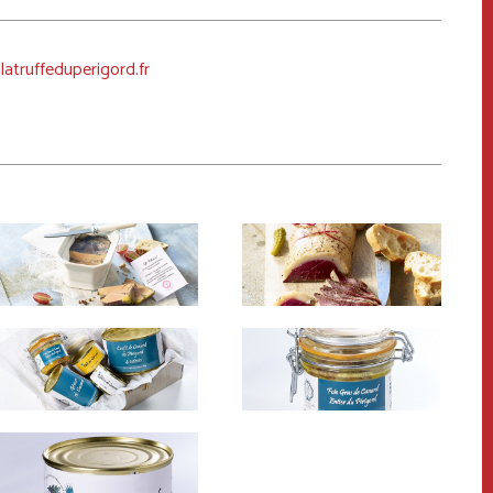
latruffeduperigord.fr