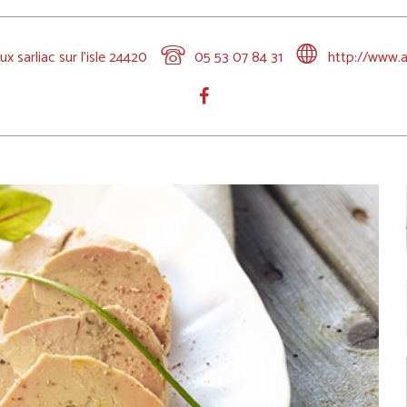
x sarliac sur l'isle 24420
05 53 07 84 31
http://www.a