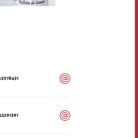
53078431
53291391