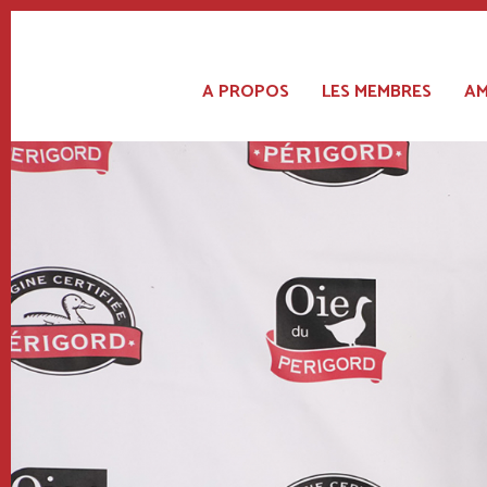
Main
navigation
A PROPOS
LES MEMBRES
AM
Aller
au
contenu
principal